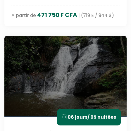
471 750 F CFA
A partir de
| (719 E / 944 $)
06 jours/ 05 nuitées